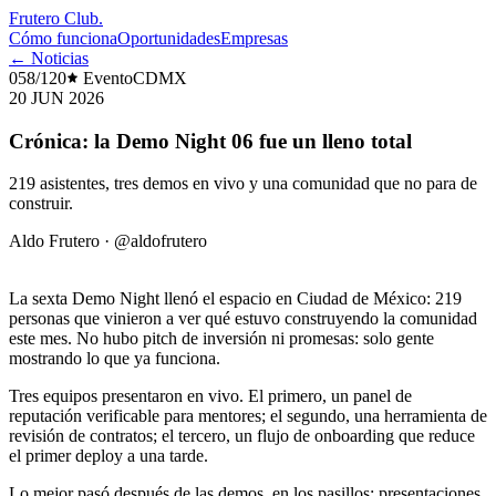
Frutero Club
.
Cómo funciona
Oportunidades
Empresas
← Noticias
058/120
Evento
CDMX
20 JUN 2026
Crónica: la Demo Night 06 fue un lleno total
219 asistentes, tres demos en vivo y una comunidad que no para de
construir.
Aldo Frutero
·
@aldofrutero
La sexta Demo Night llenó el espacio en Ciudad de México: 219
personas que vinieron a ver qué estuvo construyendo la comunidad
este mes. No hubo pitch de inversión ni promesas: solo gente
mostrando lo que ya funciona.
Tres equipos presentaron en vivo. El primero, un panel de
reputación verificable para mentores; el segundo, una herramienta de
revisión de contratos; el tercero, un flujo de onboarding que reduce
el primer deploy a una tarde.
Lo mejor pasó después de las demos, en los pasillos: presentaciones,