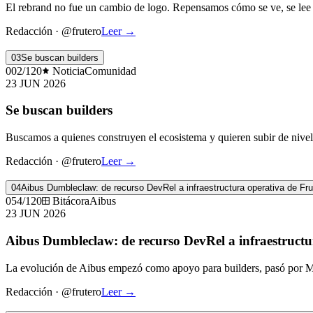
El rebrand no fue un cambio de logo. Repensamos cómo se ve, se lee y
Redacción
·
@frutero
Leer
→
03
Se buscan builders
002/120
Noticia
Comunidad
23 JUN 2026
Se buscan builders
Buscamos a quienes construyen el ecosistema y quieren subir de nivel
Redacción
·
@frutero
Leer
→
04
Aibus Dumbleclaw: de recurso DevRel a infraestructura operativa de Fru
054/120
Bitácora
Aibus
23 JUN 2026
Aibus Dumbleclaw: de recurso DevRel a infraestructu
La evolución de Aibus empezó como apoyo para builders, pasó por Mon
Redacción
·
@frutero
Leer
→