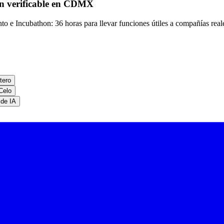
n verificable en CDMX
nto e Incubathon: 36 horas para llevar funciones útiles a compañías real
tero
Celo
 de IA