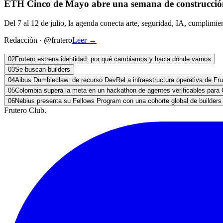
ETH Cinco de Mayo abre una semana de construcció
Del 7 al 12 de julio, la agenda conecta arte, seguridad, IA, cumplimie
Redacción
·
@frutero
Leer
→
02
Frutero estrena identidad: por qué cambiamos y hacia dónde vamos
03
Se buscan builders
04
Aibus Dumbleclaw: de recurso DevRel a infraestructura operativa de Fru
05
Colombia supera la meta en un hackathon de agentes verificables para 
06
Nebius presenta su Fellows Program con una cohorte global de builders
Frutero Club
.