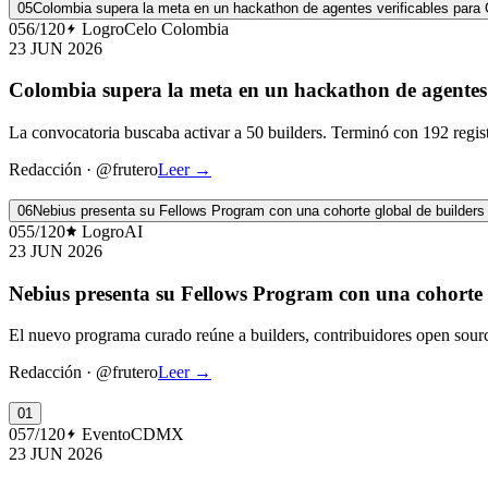
05
Colombia supera la meta en un hackathon de agentes verificables para 
056/120
Logro
Celo Colombia
23 JUN 2026
Colombia supera la meta en un hackathon de agentes 
La convocatoria buscaba activar a 50 builders. Terminó con 192 reg
Redacción
·
@frutero
Leer
→
06
Nebius presenta su Fellows Program con una cohorte global de builders
055/120
Logro
AI
23 JUN 2026
Nebius presenta su Fellows Program con una cohorte 
El nuevo programa curado reúne a builders, contribuidores open sourc
Redacción
·
@frutero
Leer
→
01
057/120
Evento
CDMX
23 JUN 2026