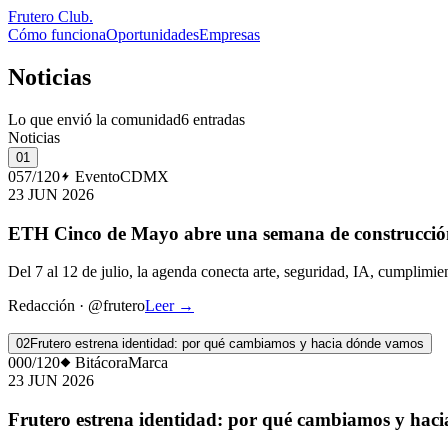
Frutero Club
.
Cómo funciona
Oportunidades
Empresas
Noticias
Lo que envió la comunidad
6 entradas
Noticias
01
057/120
Evento
CDMX
23 JUN 2026
ETH Cinco de Mayo abre una semana de construcció
Del 7 al 12 de julio, la agenda conecta arte, seguridad, IA, cumplimie
Redacción
·
@frutero
Leer
→
02
Frutero estrena identidad: por qué cambiamos y hacia dónde vamos
000/120
Bitácora
Marca
23 JUN 2026
Frutero estrena identidad: por qué cambiamos y hac