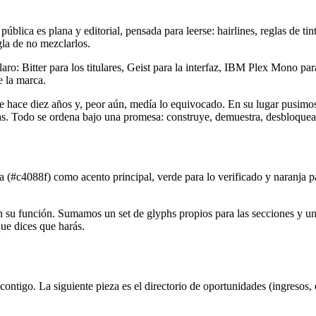
pública es plana y editorial, pensada para leerse: hairlines, reglas de t
gla de no mezclarlos.
aro: Bitter para los titulares, Geist para la interfaz, IBM Plex Mono par
e la marca.
go de hace diez años y, peor aún, medía lo equivocado. En su lugar pus
as. Todo se ordena bajo una promesa: construye, demuestra, desbloquea
ta (#c4088f) como acento principal, verde para lo verificado y naranja 
 su función. Sumamos un set de glyphs propios para las secciones y un 
que dices que harás.
contigo. La siguiente pieza es el directorio de oportunidades (ingresos,