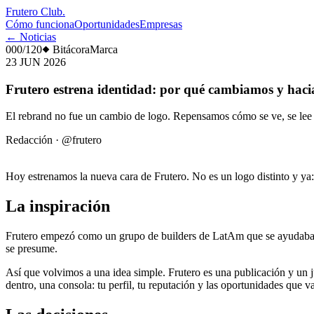
Frutero Club
.
Cómo funciona
Oportunidades
Empresas
← Noticias
000/120
Bitácora
Marca
23 JUN 2026
Frutero estrena identidad: por qué cambiamos y hac
El rebrand no fue un cambio de logo. Repensamos cómo se ve, se lee y
Redacción
·
@frutero
Hoy estrenamos la nueva cara de Frutero. No es un logo distinto y ya
La inspiración
Frutero empezó como un grupo de builders de LatAm que se ayudaban a 
se presume.
Así que volvimos a una idea simple. Frutero es una publicación y un ju
dentro, una consola: tu perfil, tu reputación y las oportunidades que v