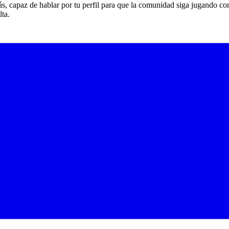
s, capaz de hablar por tu perfil para que la comunidad siga jugando co
lta.